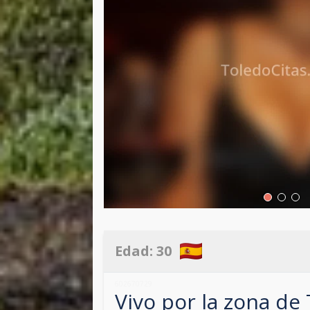
Edad:
30
602670729
Vivo por la zona de