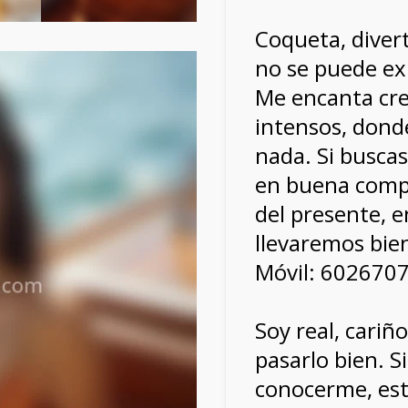
Coqueta, divert
no se puede exp
Me encanta cr
intensos, donde
nada. Si buscas
en buena compa
del presente, 
llevaremos bie
Móvil: 602670
Soy real, cariñ
pasarlo bien. Si
conocerme, est