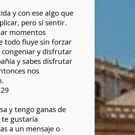
ida y con ese algo que
licar, pero sí sentir.
ear momentos
 todo fluye sin forzar
 congeniar y disfrutar
ñía y sabes disfrutar
entonces nos
n.
729
osa y tengo ganas de
 te gustaría
as a un mensaje o