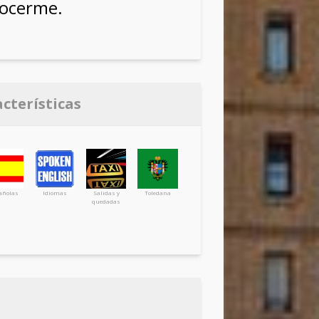
nocerme.
acterísticas
añolas
Idiomas
Salidas y
Toledana
quedadas