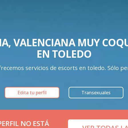
A, VALENCIANA MUY COQU
EN TOLEDO
recemos servicios de escorts en toledo. Sólo perf
Edita tu perfil
Transexuales
ERFIL NO ESTÁ
VER TODAS L