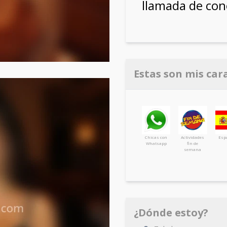
llamada de co
Estas son mis car
Chicas con
Actividades
Esp
Whatsapp
fin de
semana
¿Dónde estoy?