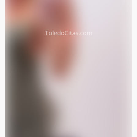
ToledoCitas.com