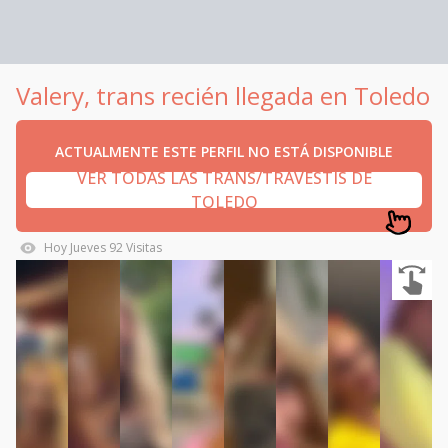
Valery, trans recién llegada en Toledo
ACTUALMENTE ESTE PERFIL NO ESTÁ DISPONIBLE
VER TODAS LAS TRANS/TRAVESTIS DE
TOLEDO
Hoy
Jueves
92
Visitas