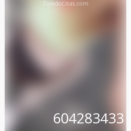
ToledoCitas.com
604283433