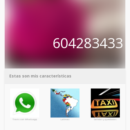
604283433
Estas son mis características
Trans con Whatsapp
Latinas
Salidas y quedadas