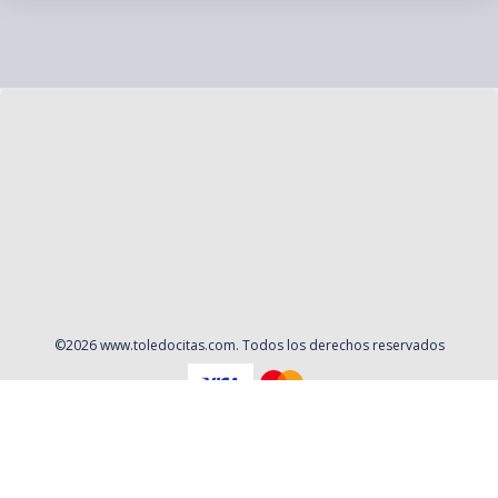
©
2026
www.toledocitas.com
. Todos los derechos reservados
Aviso Legal
Política de privacidad
Contacto
Cookies