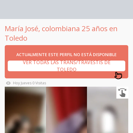
María José, colombiana 25 años en
Toledo
ACTUALMENTE ESTE PERFIL NO ESTÁ DISPONIBLE
VER TODAS LAS TRANS/TRAVESTIS DE
TOLEDO
Hoy
Jueves
0
Visitas