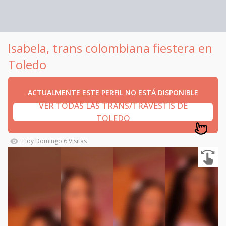
Isabela, trans colombiana fiestera en
Toledo
ACTUALMENTE ESTE PERFIL NO ESTÁ DISPONIBLE
VER TODAS LAS TRANS/TRAVESTIS DE
TOLEDO
Hoy
Domingo
6
Visitas